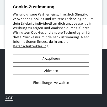
+
Normaler
mehr erfahren
€14,95
Preis
Cookie-Zustimmung
Wir und unsere Partner, einschließlich Shopify,
verwenden Cookies und weitere Technologien, um
dein Erlebnis individuell an dich anzupassen, dir
Alle Produkte Anzeigen
Werbung zu zeigen und Analysen durchzuführen.
Wir nutzen Cookies und andere Technologien für
diese Zwecke nur mit deiner Zustimmung. Mehr
Informationen findest du in unserer
Datenschutzerklärung
Akzeptieren
Ablehnen
Über Uns
Einstellungen verwalten
Über uns
AGB