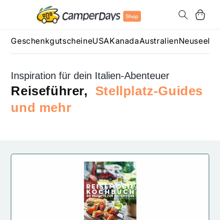
Direkt
zum
Warenkorb
Inhalt
Geschenkgutscheine
USA
Kanada
Australien
Neuseela
Inspiration für dein Italien-Abenteuer
Reiseführer,
Stellplatz-Guides
und mehr